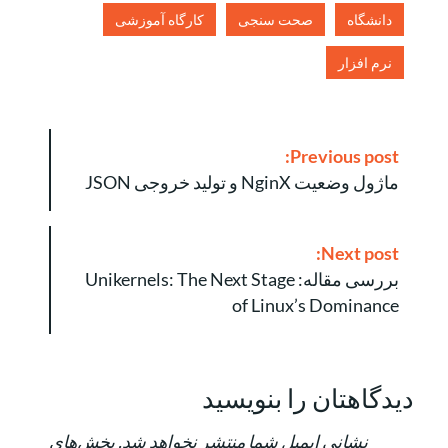
دانشگاه
صحت سنجی
کارگاه آموزشی
نرم افزار
P
Previous post:
o
ماژول وضعیت NginX و تولید خروجی JSON
s
t
N
Next post:
a
بررسی مقاله: Unikernels: The Next Stage
v
of Linux’s Dominance
i
g
a
دیدگاهتان را بنویسید
t
i
نشانی ایمیل شما منتشر نخواهد شد.
بخش‌های