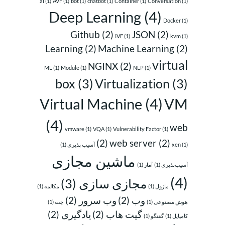
ai
(1)
AVF
(1)
bot
(1)
chatbot
(1)
Container
(1)
Conversation
(1)
Deep Learning
(4)
Docker
(1)
Github
(2)
JSON
(2)
IVF
(1)
kvm
(1)
Learning
(2)
Machine Learning
(2)
virtual
NGINX
(2)
ML
(1)
Module
(1)
NLP
(1)
box
(3)
Virtualization
(3)
Virtual Machine
(4)
VM
(4)
web
vmware
(1)
VQA
(1)
Vulnerability Factor
(1)
(2)
web server
(2)
(1)
xen
آسیب پذیری
(1)
ماشین مجازی
آسیب‌پذیری
(1)
آمار
(1)
(4)
مجازی سازی
(3)
ماژول
(1)
مکالمه
(1)
وب
(2)
وب سرور
(2)
هوش مصنوعی
(1)
چت
(1)
گیت هاب
(2)
یادگیری
(2)
کامپایل
(1)
گفتگو
(1)