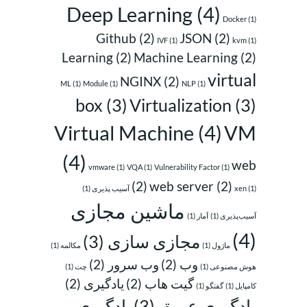
Deep Learning
(4)
Docker
(1)
Github
(2)
JSON
(2)
IVF
(1)
kvm
(1)
Learning
(2)
Machine Learning
(2)
virtual
NGINX
(2)
ML
(1)
Module
(1)
NLP
(1)
box
(3)
Virtualization
(3)
Virtual Machine
(4)
VM
(4)
web
vmware
(1)
VQA
(1)
Vulnerability Factor
(1)
(2)
web server
(2)
(1)
xen
آسیب پذیری
(1)
ماشین مجازی
آسیب‌پذیری
(1)
آمار
(1)
(4)
مجازی سازی
(3)
ماژول
(1)
مکالمه
(1)
وب
(2)
وب سرور
(2)
هوش مصنوعی
(1)
چت
(1)
گیت هاب
(2)
یادگیری
(2)
کامپایل
(1)
گفتگو
(1)
یادگیری عمیق
(3)
یادگیری