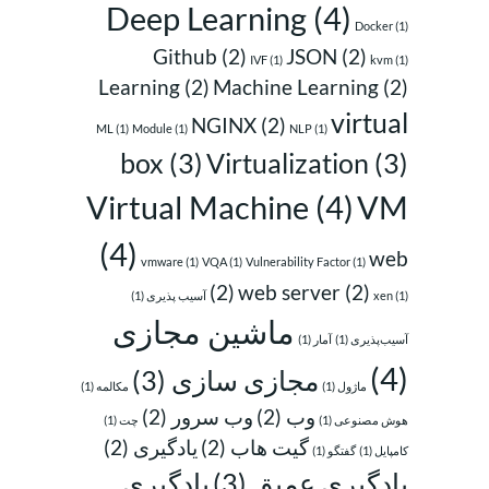
Deep Learning
(4)
Docker
(1)
Github
(2)
JSON
(2)
IVF
(1)
kvm
(1)
Learning
(2)
Machine Learning
(2)
virtual
NGINX
(2)
ML
(1)
Module
(1)
NLP
(1)
box
(3)
Virtualization
(3)
Virtual Machine
(4)
VM
(4)
web
vmware
(1)
VQA
(1)
Vulnerability Factor
(1)
(2)
web server
(2)
(1)
xen
آسیب پذیری
(1)
ماشین مجازی
آسیب‌پذیری
(1)
آمار
(1)
(4)
مجازی سازی
(3)
ماژول
(1)
مکالمه
(1)
وب
(2)
وب سرور
(2)
هوش مصنوعی
(1)
چت
(1)
گیت هاب
(2)
یادگیری
(2)
کامپایل
(1)
گفتگو
(1)
یادگیری عمیق
(3)
یادگیری