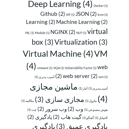
Deep Learning
(4)
Docker
(1)
Github
(2)
JSON
(2)
IVF
(1)
kvm
(1)
Learning
(2)
Machine Learning
(2)
virtual
NGINX
(2)
ML
(1)
Module
(1)
NLP
(1)
box
(3)
Virtualization
(3)
Virtual Machine
(4)
VM
(4)
web
vmware
(1)
VQA
(1)
Vulnerability Factor
(1)
(2)
web server
(2)
(1)
xen
آسیب پذیری
(1)
ماشین مجازی
آسیب‌پذیری
(1)
آمار
(1)
(4)
مجازی سازی
(3)
ماژول
(1)
مکالمه
(1)
وب
(2)
وب سرور
(2)
هوش مصنوعی
(1)
چت
(1)
گیت هاب
(2)
یادگیری
(2)
کامپایل
(1)
گفتگو
(1)
یادگیری عمیق
(3)
یادگیری