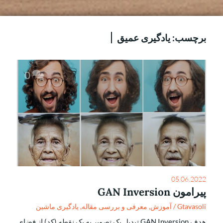
برچسب:
یادگیری عمیق
0
05.06.2022
پیرامون GAN Inversion
Gtavasoli
/
آموزش
,
معرفی و بررسی مقاله
,
یادگیری ماشین
هدف GAN Inversion تبدیل یک تصویر به یک نقطه (کد) از فضای